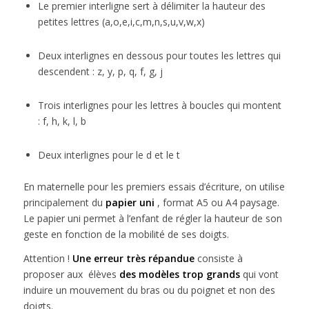
Le premier interligne sert à délimiter la hauteur des
petites lettres (a,o,e,i,c,m,n,s,u,v,w,x)
Deux interlignes en dessous pour toutes les lettres qui
descendent : z, y, p, q, f, g, j
Trois interlignes pour les lettres à boucles qui montent
: f, h, k, l, b
Deux interlignes pour le d et le t
En maternelle pour les premiers essais d’écriture, on utilise
principalement du
papier uni
, format A5 ou A4 paysage.
Le papier uni permet à l’enfant de régler la hauteur de son
geste en fonction de la mobilité de ses doigts.
Attention !
Une erreur très répandue
consiste à
proposer aux élèves
des modèles trop grands
qui vont
induire un mouvement du bras ou du poignet et non des
doigts.